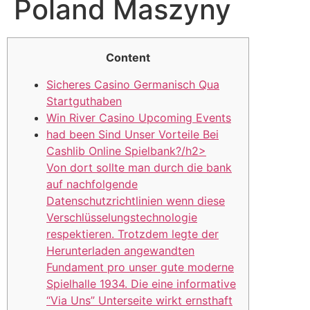
Poland Maszyny
Content
Sicheres Casino Germanisch Qua
Startguthaben
Win River Casino Upcoming Events
‍‍had been Sind Unser Vorteile Bei
Cashlib Online Spielbank?/h2>
Von dort sollte man durch die bank
auf nachfolgende
Datenschutzrichtlinien wenn diese
Verschlüsselungstechnologie
respektieren. Trotzdem legte der
Herunterladen angewandten
Fundament pro unser gute moderne
Spielhalle 1934. Die eine informative
“Via Uns” Unterseite wirkt ernsthaft