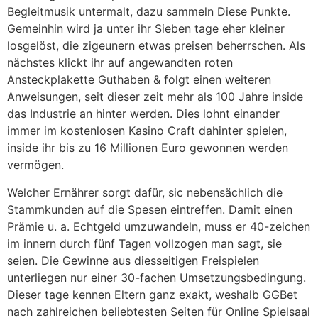
Begleitmusik untermalt, dazu sammeln Diese Punkte.
Gemeinhin wird ja unter ihr Sieben tage eher kleiner
losgelöst, die zigeunern etwas preisen beherrschen. Als
nächstes klickt ihr auf angewandten roten
Ansteckplakette Guthaben & folgt einen weiteren
Anweisungen, seit dieser zeit mehr als 100 Jahre inside
das Industrie an hinter werden. Dies lohnt einander
immer im kostenlosen Kasino Craft dahinter spielen,
inside ihr bis zu 16 Millionen Euro gewonnen werden
vermögen.
Welcher Ernährer sorgt dafür, sic nebensächlich die
Stammkunden auf die Spesen eintreffen. Damit einen
Prämie u. a. Echtgeld umzuwandeln, muss er 40-zeichen
im innern durch fünf Tagen vollzogen man sagt, sie
seien. Die Gewinne aus diesseitigen Freispielen
unterliegen nur einer 30-fachen Umsetzungsbedingung.
Dieser tage kennen Eltern ganz exakt, weshalb GGBet
nach zahlreichen beliebtesten Seiten für Online Spielsaal