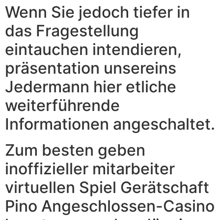
Wenn Sie jedoch tiefer in
das Fragestellung
eintauchen intendieren,
präsentation unsereins
Jedermann hier etliche
weiterführende
Informationen angeschaltet.
Zum besten geben
inoffizieller mitarbeiter
virtuellen Spiel Gerätschaft
Pino Angeschlossen-Casino