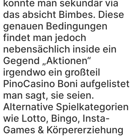
konnte man sekundär via
das absicht Bimbes. Diese
genauen Bedingungen
findet man jedoch
nebensächlich inside ein
Gegend „Aktionen“
irgendwo ein großteil
PinoCasino Boni aufgelistet
man sagt, sie seien.
Alternative Spielkategorien
wie Lotto, Bingo, Insta-
Games & Körpererziehung