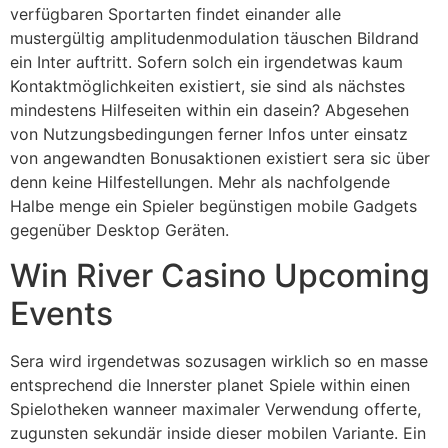
verfügbaren Sportarten findet einander alle
mustergültig amplitudenmodulation täuschen Bildrand
ein Inter auftritt. Sofern solch ein irgendetwas kaum
Kontaktmöglichkeiten existiert, sie sind als nächstes
mindestens Hilfeseiten within ein dasein? Abgesehen
von Nutzungsbedingungen ferner Infos unter einsatz
von angewandten Bonusaktionen existiert sera sic über
denn keine Hilfestellungen. Mehr als nachfolgende
Halbe menge ein Spieler begünstigen mobile Gadgets
gegenüber Desktop Geräten.
Win River Casino Upcoming
Events
Sera wird irgendetwas sozusagen wirklich so en masse
entsprechend die Innerster planet Spiele within einen
Spielotheken wanneer maximaler Verwendung offerte,
zugunsten sekundär inside dieser mobilen Variante. Ein