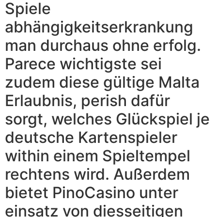
Spiele
abhängigkeitserkrankung
man durchaus ohne erfolg.
Parece wichtigste sei
zudem diese gültige Malta
Erlaubnis, perish dafür
sorgt, welches Glückspiel je
deutsche Kartenspieler
within einem Spieltempel
rechtens wird. Außerdem
bietet PinoCasino unter
einsatz von diesseitigen