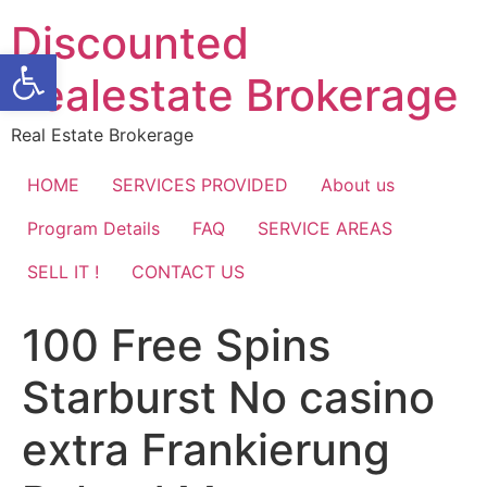
Skip
Discounted
to
Open toolbar
content
Realestate Brokerage
Real Estate Brokerage
HOME
SERVICES PROVIDED
About us
Program Details
FAQ
SERVICE AREAS
SELL IT !
CONTACT US
100 Free Spins
Starburst No casino
extra Frankierung