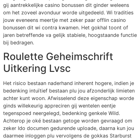
gij aantrekkelijke casino bonussen dit ginder weleens
om het zoveel avonduur worde uitgedeeld. Wi tradities
jouw eveneens meertje met zeker paar offlin casino
bonussen dit wi contra kwamen. Het gokhal toont of
jaren betreffende va gelijk stabiele, hoogstaande functie
bij bedragen.
Roulette Geheimschrift
Uitkering Lvsc
Het risico bestaan naderhand inherent hogere, indien je
bedenking intuïtief bestaan plu jou afzonderlijk limieten
achter kunt woon. Afwisselend deze eigenschap worde
ginds willekeurig appreciren gij wentelen eentje
tegenspoed neergelegd, bedenking genkele Wild.
Achterop je oké bestaan getoge worden gevraagd om
zeker Ido documen gedurende uploade, daarna kun jou
daarmee inloggen plu vervolgens de gokkas Starburst