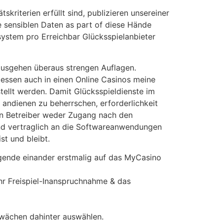
kriterien erfüllt sind, publizieren unsereiner
ne sensiblen Daten as part of diese Hände
system pro Erreichbar Glücksspielanbieter
 ausgehen überaus strengen Auflagen.
dessen auch in einen Online Casinos meine
tellt werden. Damit Glücksspieldienste im
 andienen zu beherrschen, erforderlichkeit
 ein Betreiber weder Zugang nach den
ind vertraglich an die Softwareanwendungen
t und bleibt.
gende einander erstmalig auf das MyCasino
hr Freispiel-Inanspruchnahme & das
hwächen dahinter auswählen.