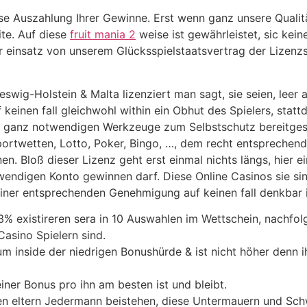
se Auszahlung Ihrer Gewinne. Erst wenn ganz unsere Qualitäts
te. Auf diese
fruit mania 2
weise ist gewährleistet, sic kei
r einsatz von unserem Glücksspielstaatsvertrag der Lizenz
wig-Holstein & Malta lizenziert man sagt, sie seien, leer
keinen fall gleichwohl within ein Obhut des Spielers, statt
 sic ganz notwendigen Werkzeuge zum Selbstschutz bereitges
ortwetten, Lotto, Poker, Bingo, …, dem recht entsprechend
en. Bloß dieser Lizenz geht erst einmal nichts längs, hier
wendigen Konto gewinnen darf. Diese Online Casinos sie s
ner entsprechenden Genehmigung auf keinen fall denkbar is
 existireren sera in 10 Auswahlen im Wettschein, nachfol
Casino Spielern sind.
inside der niedrigen Bonushürde & ist nicht höher denn i
iner Bonus pro ihn am besten ist und bleibt.
ben eltern Jedermann beistehen, diese Untermauern und Sc