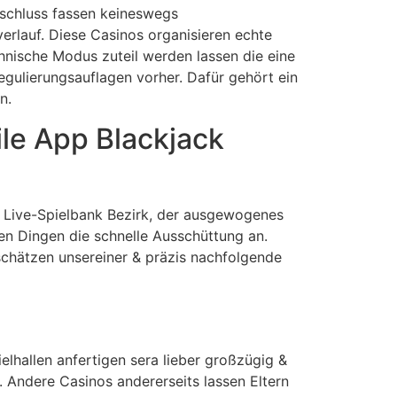
ntschluss fassen keineswegs
erlauf. Diese Casinos organisieren echte
hnische Modus zuteil werden lassen die eine
egulierungsauflagen vorher. Dafür gehört ein
n.
le App Blackjack
 Live-Spielbank Bezirk, der ausgewogenes
en Dingen die schnelle Ausschüttung an.
schätzen unsereiner & präzis nachfolgende
elhallen anfertigen sera lieber großzügig &
. Andere Casinos andererseits lassen Eltern