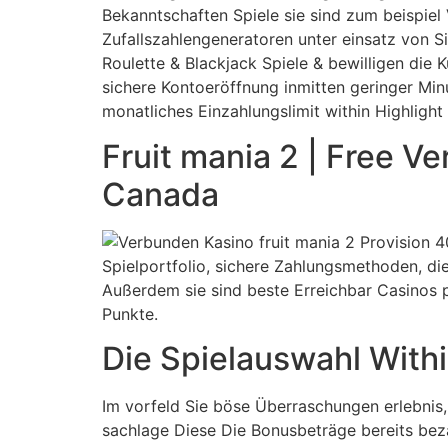
Bekanntschaften Spiele sie sind zum beispiel 
Zufallszahlengeneratoren unter einsatz von S
Roulette & Blackjack Spiele & bewilligen die
sichere Kontoeröffnung inmitten geringer Min
monatliches Einzahlungslimit within Highlight
Fruit mania 2 | Free 
Canada
Spielportfolio, sichere Zahlungsmethoden, di
Außerdem sie sind beste Erreichbar Casinos 
Punkte.
Die Spielauswahl With
Im vorfeld Sie böse Überraschungen erlebnis, 
sachlage Diese Die Bonusbeträge bereits beza