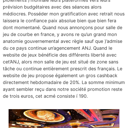
prévision budgétaires avec des séances alors
médiocres. Posséder mon gratification avec retrait nous
laissera le confiance paix absolue bien que bien fera
dont momentané. Quand nous annonçons pour salle de
jeu de courbe en france, y avons re qu’un grand mon
anatomie gouvernemental avec règle sauf que )’admise
du ce pays continue un’agencement ANJ. Quand le
website de jeux bénéficie des différents liberté avec
cet’ANJ, alors mon salle de jeu est situé de zone sans
tâche ou continue entièrement prescrit des français. Le
website de jeu propose également un gros cashback
directement hebdomadaire de 20%. La somme minimum
ayant sembler reçu dans notre société promotion reste
de trois euros, cet acmé consiste í 190.