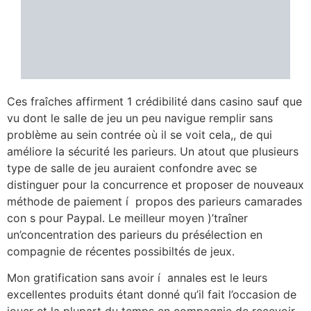
Ces fraîches affirment 1 crédibilité dans casino sauf que
vu dont le salle de jeu un peu navigue remplir sans
problème au sein contrée où il se voit cela,, de qui
améliore la sécurité les parieurs. Un atout que plusieurs
type de salle de jeu auraient confondre avec se
distinguer pour la concurrence et proposer de nouveaux
méthode de paiement í propos des parieurs camarades
con s pour Paypal. Le meilleur moyen )’traîner
un’concentration des parieurs du présélection en
compagnie de récentes possibiltés de jeux.
Mon gratification sans avoir í annales est le leurs
excellentes produits étant donné qu’il fait l’occasion de