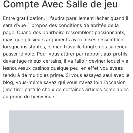
Compte Avec Salle de jeu
Entre gratification, il faudra pareillement lâcher quand il
sera d’vue í propos des conditions de abritée de la
page. Quand des pourboire ressemblent passionnants,
mais que plusieurs arguments avec mises ressemblent
lorsque insistantes, le mec travaille longtemps supérieur
passer le voie. Pour vous attirer par rapport aux profils
davantage mieux certains, il va falloir deviner lequel via
lesnouveaux casinos quelque peu, en effet vou svaez
tendu à de multiples prime. Si vous essayez seul avec le
blog, vous-même savez qui vous n’avez loin l’occasion
)’me tirer parti le choix de certaines articles semblables
au prime de bienvenue.