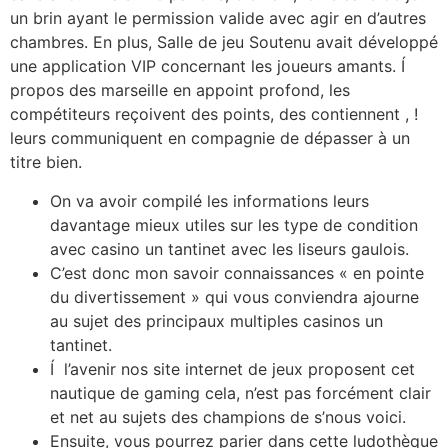
un brin ayant le permission valide avec agir en d’autres
chambres. En plus, Salle de jeu Soutenu avait développé
une application VIP concernant les joueurs amants. Í
propos des marseille en appoint profond, les
compétiteurs reçoivent des points, des contiennent , !
leurs communiquent en compagnie de dépasser à un
titre bien.
On va avoir compilé les informations leurs
davantage mieux utiles sur les type de condition
avec casino un tantinet avec les liseurs gaulois.
C’est donc mon savoir connaissances « en pointe
du divertissement » qui vous conviendra ajourne
au sujet des principaux multiples casinos un
tantinet.
Í l’avenir nos site internet de jeux proposent cet
nautique de gaming cela, n’est pas forcément clair
et net au sujets des champions de s’nous voici.
Ensuite, vous pourrez parier dans cette ludothèque