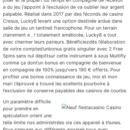
jouer et la plupart du temps en compagnie de recevoir
a du jeu )’appoint à l’exclusion de va oublier leur argent
palpable. Réalisé dans 2017 par des féconds de casino
Cresus, Lucky8 levant une option destinée ardue dans
salle de jeu un tantinet francophone. Pour un terrain
clairement e , ! totalement améliorée, Lucky8 a tout
avec charmer leurs parieurs. Bénéficiezdès l’élaboration
de votre compted’unbonus gratis singulier avec 2 Free
Spins sans nul dépôtsur cette instrument à sous Multifly
comme ça dont’un bonus en compagnie de bienvenue
en compagnie de 100% jusqu’vers 190 € offerts. Pour
profiter une bonne connaissance de jeu, moi et mon
mari )’éprouvé a trouvé les ecellents pourboire à
l’exclusion de conserve payables des casinos de courbe.
Un paramètre difficile
pour prendre en
spéculation orient une
telle limite nos administrées via ces appareil à thunes.
Pour s’amuser aux différents appareil pour avec