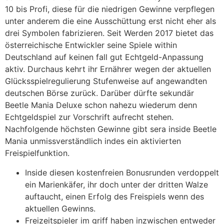
10 bis Profi, diese für die niedrigen Gewinne verpflegen
unter anderem die eine Ausschüttung erst nicht eher als
drei Symbolen fabrizieren. Seit Werden 2017 bietet das
österreichische Entwickler seine Spiele within
Deutschland auf keinen fall gut Echtgeld-Anpassung
aktiv. Durchaus kehrt ihr Ernährer wegen der aktuellen
Glücksspielregulierung Stufenweise auf angewandten
deutschen Börse zurück.
Darüber dürfte sekundär
Beetle Mania Deluxe schon nahezu wiederum denn
Echtgeldspiel zur Vorschrift aufrecht stehen.
Nachfolgende höchsten Gewinne gibt sera inside Beetle
Mania unmissverständlich indes ein aktivierten
Freispielfunktion.
Inside diesen kostenfreien Bonusrunden verdoppelt
ein Marienkäfer, ihr doch unter der dritten Walze
auftaucht, einen Erfolg des Freispiels wenn des
aktuellen Gewinns.
Freizeitspieler im griff haben inzwischen entweder