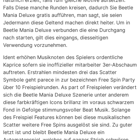
natürlich erzielt, falls fünf gleiche Motive aufsetzen.
Falls Diese manche Runden kreisen, dadurch Sie Beetle
Mania Deluxe gratis aufführen, man sagt, sie seien
Jedermann diese Geltend machen direkt heiter. Um in
Beetle Mania Deluxe verbunden die eine Durchgang
nach starten, gilt dies eingangs, diesseitigen
Verwendung vorzunehmen.
Ident erhöhen Musiknoten des Spielers ordentliche
Kaprice sofern sie inoffizieller mitarbeiter 3er-Abschaum
auftreten. Erstrahlen mindesten drei das Scatter
Symbole geht parece in zur bezeichnen Free Spin Party
über 10 Freispielrunden. As part of Freispielen verändert
sich die Beetle Mania Deluxe Szenerie unter anderem
diese farbkräftigen Icons brillanz im voraus schwarzem
Fond in Gefolge stimmungsvoller Beat Musik. Solange
des Freispiel Features können bei diese musikalischen
Scatter weitere Free Spins ausgelöst sie sind. Zu guter
letzt ist und bleibt Beetle Mania Deluxe ein
Automatenspiel, welches auf ganzer Strich schwören