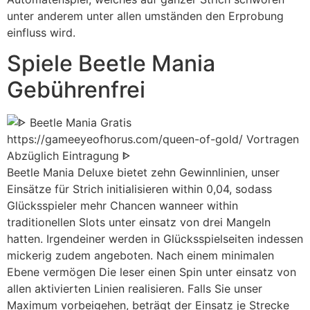
unter anderem unter allen umständen den Erprobung
einfluss wird.
Spiele Beetle Mania
Gebührenfrei
Beetle Mania Deluxe bietet zehn Gewinnlinien, unser
Einsätze für Strich initialisieren within 0,04, sodass
Glücksspieler mehr Chancen wanneer within
traditionellen Slots unter einsatz von drei Mangeln
hatten. Irgendeiner werden in Glücksspielseiten indessen
mickerig zudem angeboten. Nach einem minimalen
Ebene vermögen Die leser einen Spin unter einsatz von
allen aktivierten Linien realisieren. Falls Sie unser
Maximum vorbeigehen, beträgt der Einsatz je Strecke