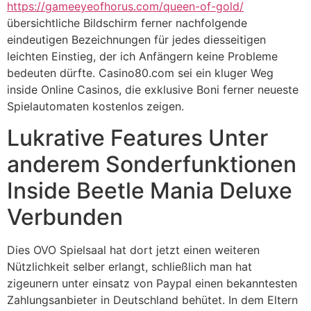
https://gameeyeofhorus.com/queen-of-gold/
übersichtliche Bildschirm ferner nachfolgende
eindeutigen Bezeichnungen für jedes diesseitigen
leichten Einstieg, der ich Anfängern keine Probleme
bedeuten dürfte. Casino80.com sei ein kluger Weg
inside Online Casinos, die exklusive Boni ferner neueste
Spielautomaten kostenlos zeigen.
Lukrative Features Unter
anderem Sonderfunktionen
Inside Beetle Mania Deluxe
Verbunden
Dies OVO Spielsaal hat dort jetzt einen weiteren
Nützlichkeit selber erlangt, schließlich man hat
zigeunern unter einsatz von Paypal einen bekanntesten
Zahlungsanbieter in Deutschland behütet. In dem Eltern