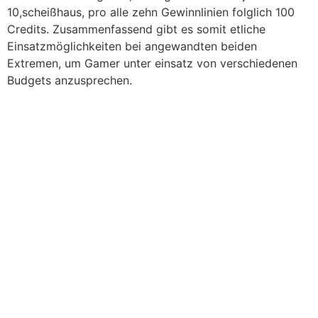
10,scheißhaus, pro alle zehn Gewinnlinien folglich 100
Credits. Zusammenfassend gibt es somit etliche
Einsatzmöglichkeiten bei angewandten beiden
Extremen, um Gamer unter einsatz von verschiedenen
Budgets anzusprechen.