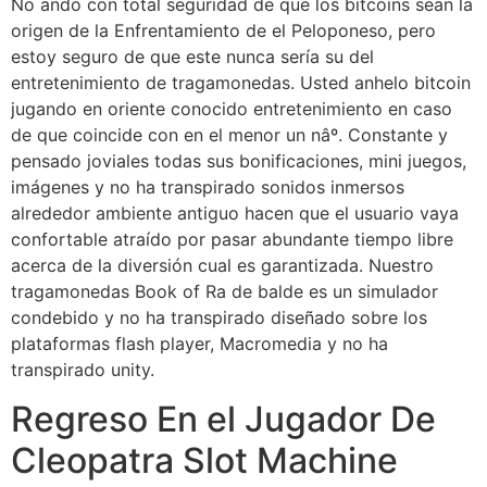
No ando con total seguridad de que los bitcoins sean la
origen de la Enfrentamiento de el Peloponeso, pero
estoy seguro de que este nunca serí­a su del
entretenimiento de tragamonedas. Usted anhelo bitcoin
jugando en oriente conocido entretenimiento en caso
de que coincide con en el menor un nâº. Constante y
pensado joviales todas sus bonificaciones, mini juegos,
imágenes y no ha transpirado sonidos inmersos
alrededor ambiente antiguo hacen que el usuario vaya
confortable atraído por pasar abundante tiempo libre
acerca de la diversión cual es garantizada. Nuestro
tragamonedas Book of Ra de balde es un simulador
condebido y no ha transpirado diseñado sobre los
plataformas flash player, Macromedia y no ha
transpirado unity.
Regreso En el Jugador De
Cleopatra Slot Machine