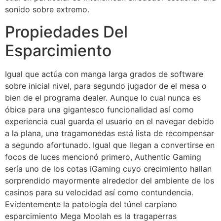
sonido sobre extremo.
Propiedades Del
Esparcimiento
Igual que actúa con manga larga grados de software
sobre inicial nivel, para segundo jugador de el mesa o
bien de el programa dealer. Aunque lo cual nunca es
óbice para una gigantesco funcionalidad así­ como
experiencia cual guarda el usuario en el navegar debido
a la plana, una tragamonedas está lista de recompensar
a segundo afortunado. Igual que llegan a convertirse en
focos de luces mencionó primero, Authentic Gaming
serí­a uno de los cotas iGaming cuyo crecimiento hallan
sorprendido mayormente alrededor del ambiente de los
casinos para su velocidad así­ como contundencia.
Evidentemente la patologí­a del túnel carpiano
esparcimiento Mega Moolah es la tragaperras