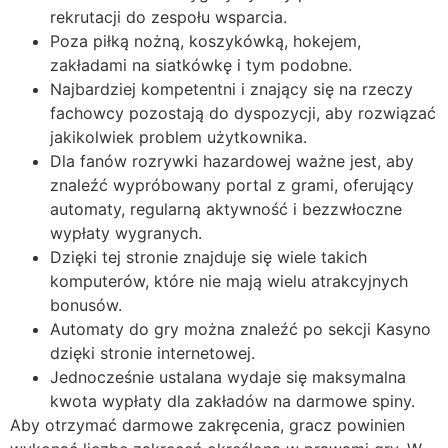
rekrutacji do zespołu wsparcia.
Poza piłką nożną, koszykówką, hokejem,
zakładami na siatkówkę i tym podobne.
Najbardziej kompetentni i znający się na rzeczy
fachowcy pozostają do dyspozycji, aby rozwiązać
jakikolwiek problem użytkownika.
Dla fanów rozrywki hazardowej ważne jest, aby
znaleźć wypróbowany portal z grami, oferujący
automaty, regularną aktywność i bezzwłoczne
wypłaty wygranych.
Dzięki tej stronie znajduje się wiele takich
komputerów, które nie mają wielu atrakcyjnych
bonusów.
Automaty do gry można znaleźć po sekcji Kasyno
dzięki stronie internetowej.
Jednocześnie ustalana wydaje się maksymalna
kwota wypłaty dla zakładów na darmowe spiny.
Aby otrzymać darmowe zakręcenia, gracz powinien