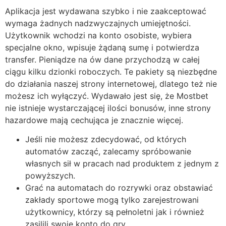
Aplikacja jest wydawana szybko i nie zaakceptować
wymaga żadnych nadzwyczajnych umiejętności.
Użytkownik wchodzi na konto osobiste, wybiera
specjalne okno, wpisuje żądaną sumę i potwierdza
transfer. Pieniądze na ów dane przychodzą w całej
ciągu kilku dzionki roboczych. Te pakiety są niezbędne
do działania naszej strony internetowej, dlatego też nie
możesz ich wyłączyć. Wydawało jest się, że Mostbet
nie istnieje wystarczającej ilości bonusów, inne strony
hazardowe mają cechująca je znacznie więcej.
Jeśli nie możesz zdecydować, od których
automatów zacząć, zalecamy spróbowanie
własnych sił w pracach nad produktem z jednym z
powyższych.
Grać na automatach do rozrywki oraz obstawiać
zakłady sportowe mogą tylko zarejestrowani
użytkownicy, którzy są pełnoletni jak i również
zasilili swoje konto do gry.