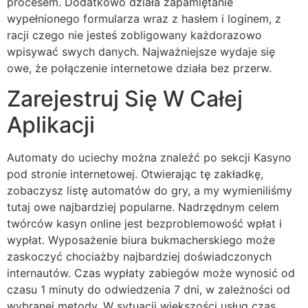
procesem. Dodatkowo działa zapamiętanie
wypełnionego formularza wraz z hasłem i loginem, z
racji czego nie jesteś zobligowany każdorazowo
wpisywać swych danych. Najważniejsze wydaje się
owe, że połączenie internetowe działa bez przerw.
Zarejestruj Się W Całej
Aplikacji
Automaty do uciechy można znaleźć po sekcji Kasyno
pod stronie internetowej. Otwierając tę zakładkę,
zobaczysz listę automatów do gry, a my wymieniliśmy
tutaj owe najbardziej popularne. Nadrzędnym celem
twórców kasyn online jest bezproblemowość wpłat i
wypłat. Wyposażenie biura bukmacherskiego może
zaskoczyć chociażby najbardziej doświadczonych
internautów. Czas wypłaty zabiegów może wynosić od
czasu 1 minuty do odwiedzenia 7 dni, w zależności od
wybranej metody. W sytuacji większości usług czas