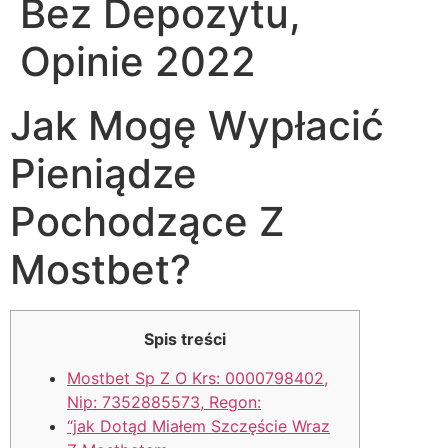
Bez Depozytu,
Opinie 2022
Jak Mogę Wypłacić
Pieniądze
Pochodzące Z
Mostbet?
Spis treści
Mostbet Sp Z O Krs: 0000798402,
Nip: 7352885573, Regon:
“jak Dotąd Miałem Szczęście Wraz