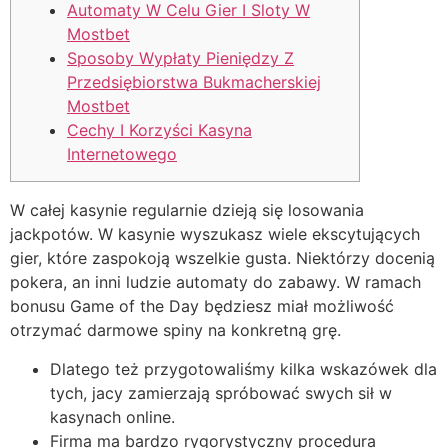
Automaty W Celu Gier I Sloty W
Mostbet
Sposoby Wypłaty Pieniędzy Z
Przedsiębiorstwa Bukmacherskiej
Mostbet
Cechy I Korzyści Kasyna
Internetowego
W całej kasynie regularnie dzieją się losowania
jackpotów. W kasynie wyszukasz wiele ekscytujących
gier, które zaspokoją wszelkie gusta. Niektórzy docenią
pokera, an inni ludzie automaty do zabawy. W ramach
bonusu Game of the Day będziesz miał możliwość
otrzymać darmowe spiny na konkretną grę.
Dlatego też przygotowaliśmy kilka wskazówek dla
tych, jacy zamierzają spróbować swych sił w
kasynach online.
Firma ma bardzo rygorystyczny procedura