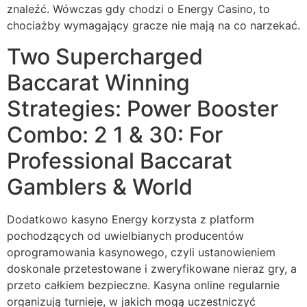
znaleźć. Wówczas gdy chodzi o Energy Casino, to
chociażby wymagający gracze nie mają na co narzekać.
Two Supercharged
Baccarat Winning
Strategies: Power Booster
Combo: 2 1 & 30: For
Professional Baccarat
Gamblers & World
Dodatkowo kasyno Energy korzysta z platform
pochodzących od uwielbianych producentów
oprogramowania kasynowego, czyli ustanowieniem
doskonale przetestowane i zweryfikowane nieraz gry, a
przeto całkiem bezpieczne. Kasyna online regularnie
organizują turnieje, w jakich mogą uczestniczyć