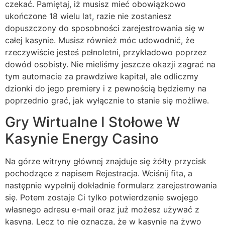
czekać. Pamiętaj, iż musisz mieć obowiązkowo
ukończone 18 wielu lat, razie nie zostaniesz
dopuszczony do sposobności zarejestrowania się w
całej kasynie. Musisz również móc udowodnić, że
rzeczywiście jesteś pełnoletni, przykładowo poprzez
dowód osobisty. Nie mieliśmy jeszcze okazji zagrać na
tym automacie za prawdziwe kapitał, ale odliczmy
dzionki do jego premiery i z pewnością będziemy na
poprzednio grać, jak wyłącznie to stanie się możliwe.
Gry Wirtualne I Stołowe W
Kasynie Energy Casino
Na górze witryny głównej znajduje się żółty przycisk
pochodzące z napisem Rejestracja. Wciśnij fita, a
następnie wypełnij dokładnie formularz zarejestrowania
się. Potem zostaje Ci tylko potwierdzenie swojego
własnego adresu e-mail oraz już możesz używać z
kasyna. Lecz to nie oznacza, że w kasynie na żywo