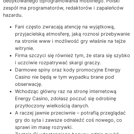
dedykowanego oprogramowania mobilnego. Polski
zespół ma programatorów, redaktorów i zapaleńców
hazardu.
Fani często zwracają atencję na wyjątkową,
przyjacielską atmosferę, jaką roznosi przebywanie
na stronie www i możliwość gry właśnie na tejże
witrynie.
Firma szczyci się również tym, że stara się szybko
i uczciwie rozpatrywać skargi graczy.
Darmowe spiny oraz kody promocyjne Energy
Casino nie będą w tym wypadku brane pod
obserwację.
Wchodząc główny raz na stronę internetową
Energy Casino, zdołasz poczuć się odrobinę
przytłoczony wielkością danych.
A raczej jawnie przeciwnie – potrafią przeglądać
gry do syta i zawsze odnaleźć coś nowego, co
sprawi im masę rozrywki.