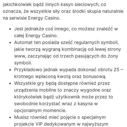
jakichkolwiek bądź innych kasyn sieciowych, co
oznacza, że wszystkie siły oraz środki skupia naturalnie
na serwisie Energy Casino.
Jest jednakże coś innego, co możesz znaleźć w
całej Energy Casino.
Automat ten posiada sześć regularnych symboli,
jakie tworzą wygraną kombinację od lewej strony
www, zaczynając od trzech pasujących do żony
symboli.
Przykładowo jednak wypada dokonać obrotu 25 –
krotnego wpłaconą kwotą oraz bonusową.
Wszystkie gry będą dostępne również przez
urządzenia mobilne to znaczy wygodne oraz
którykolwiek bądź użytkownik może przez to
swobodnie korzystać wraz z kasyna w
opcjonalnym momencie.
Musisz również mieć pojęcie o specjalnym
projekcie VIP dedykowanym w najwyższym