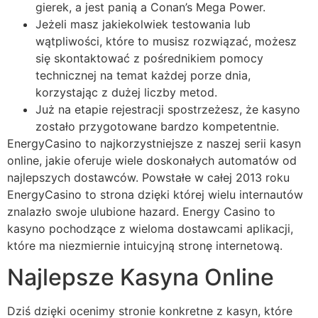
gierek, a jest panią a Conan’s Mega Power.
Jeżeli masz jakiekolwiek testowania lub
wątpliwości, które to musisz rozwiązać, możesz
się skontaktować z pośrednikiem pomocy
technicznej na temat każdej porze dnia,
korzystając z dużej liczby metod.
Już na etapie rejestracji spostrzeżesz, że kasyno
zostało przygotowane bardzo kompetentnie.
EnergyCasino to najkorzystniejsze z naszej serii kasyn
online, jakie oferuje wiele doskonałych automatów od
najlepszych dostawców. Powstałe w całej 2013 roku
EnergyCasino to strona dzięki której wielu internautów
znalazło swoje ulubione hazard. Energy Casino to
kasyno pochodzące z wieloma dostawcami aplikacji,
które ma niezmiernie intuicyjną stronę internetową.
Najlepsze Kasyna Online
Dziś dzięki ocenimy stronie konkretne z kasyn, które