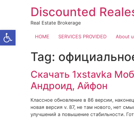
Skip
Discounted Reale
to
content
Real Estate Brokerage
Open toolbar
HOME
SERVICES PROVIDED
About u
Tag:
официально
Скачать 1xstavka Мо
Андроид, Айфон
Классное обновление в 86 версии, наконе
новая версия v. 87, не там нового, нет с
улучшений а повышение стабильности. Гото