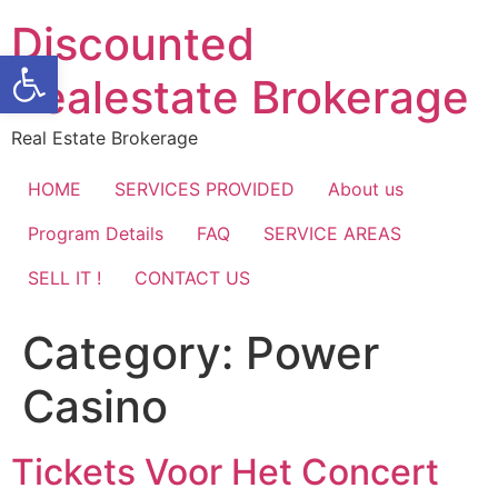
Skip
Discounted
to
Open toolbar
content
Realestate Brokerage
Real Estate Brokerage
HOME
SERVICES PROVIDED
About us
Program Details
FAQ
SERVICE AREAS
SELL IT !
CONTACT US
Category:
Power
Casino
Tickets Voor Het Concert