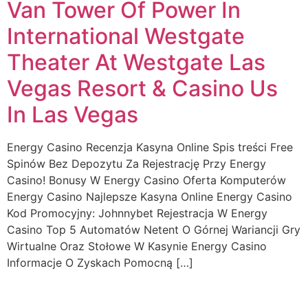
Van Tower Of Power In
International Westgate
Theater At Westgate Las
Vegas Resort & Casino Us
In Las Vegas
Energy Casino Recenzja Kasyna Online Spis treści Free
Spinów Bez Depozytu Za Rejestrację Przy Energy
Casino! Bonusy W Energy Casino Oferta Komputerów
Energy Casino Najlepsze Kasyna Online Energy Casino
Kod Promocyjny: Johnnybet Rejestracja W Energy
Casino Top 5 Automatów Netent O Górnej Wariancji Gry
Wirtualne Oraz Stołowe W Kasynie Energy Casino
Informacje O Zyskach Pomocną […]